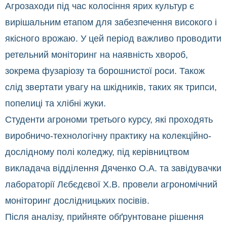
Агрозаходи під час колосіння ярих культур є
вирішальним етапом для забезпечення високого і
якісного врожаю. У цей період важливо проводити
ретельний моніторинг на наявність хвороб,
зокрема фузаріозу та борошнистої роси. Також
слід звертати увагу на шкідників, таких як трипси,
попелиці та хлібні жуки.
Студенти агрономи третього курсу, які проходять
виробничо-технологічну практику на колекційно-
дослідному полі коледжу, під керівництвом
викладача відділення Дяченко О.А. та завідувачки
лабораторії Лєбєдєвої Х.В. провели агрономічний
моніторинг дослідницьких посівів.
Після аналізу, прийняте обґрунтоване рішення