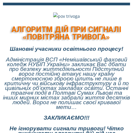
АЛГОРИТМ ДІЙ ПРИ СИГНАЛІ
«ПОВІТРЯНА ТРИВОГА»
Шановні учасники освітнього процесу!
Адміністрація ВСП «Немішаївський фаховий
коледж НУБІП України» закликає Вас дбати
про безпеку життєдіяльності
Підступний
ворог постійно атакує нашу країну
смертоносною зброєю цілить не лише в
критичну чи військову інфраструктуру а й по
цивільних об’єктах закладах освіти. Останні
трагічні події в Полтаві Сумах Львові та
інших мирних містах забрали життя десятків
людей.
Ворог не полишає своєї кривавої
мети…
ЗАКЛИКАЄМО!!!
Не ігнорувати сигнали тривоги!
Чітко