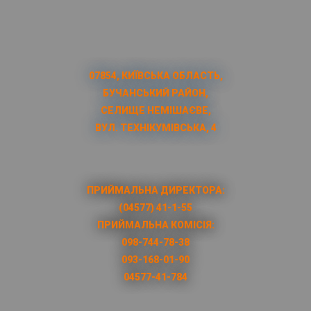
07854, КИЇВСЬКА ОБЛАСТЬ,
БУЧАНСЬКИЙ РАЙОН,
СЕЛИЩЕ НЕМІШАЄВЕ,
ВУЛ. ТЕХНІКУМІВСЬКА, 4
ПРИЙМАЛЬНА ДИРЕКТОРА:
(04577) 41-1-55
ПРИЙМАЛЬНА КОМІСІЯ:
098-744-78-38
093-168-01-90
04577-41-784