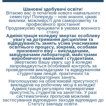
Шановні здобувачі освіти
!
Вітаємо вас із початком нового навчального
семестру! Попереду – нові знання, цікаві
виклики, можливості для саморозвитку та
професійного зростання!
Продовжуємо працювати в умовах воєнного
стану.
Адміністрація коледжу звертає особливу
увагу на дотримання дисципліни та
відвідуваність занять усіма учасниками
освітнього процесу, зокрема, особами
призовного віку – викладачами,
завідувачами лабораторій, майстрами
виробничого навчання і студентами.
Звертаємо Вашу увагу, що в коледжі
запроваджується особливий контроль за
проведенням викладачами та відвідуванням
студентами лекцій, практичних та
лабораторних занять.
Наголошуємо на обов’язковій присутності
викладачів на робочому місці в коледжі!
Адміністрація регулярно перевірятиме
присутність студентів на заняттях. У разі
систематичних пропусків можливе
застосування відповідних заходів відповідно до
Статуту закладу освіти.