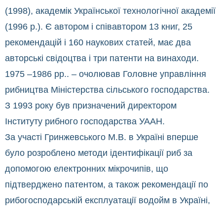
(1998), академік Української технологічної академії
(1996 р.). Є автором і співавтором 13 книг, 25
рекомендацій і 160 наукових статей, має два
авторські свідоцтва і три патенти на винаходи.
1975 –1986 рр.. – очолював Головне управління
рибництва Міністерства сільського господарства.
З 1993 року був призначений директором
Інституту рибного господарства УААН.
За участі Гринжевського М.В. в Україні вперше
було розроблено методи ідентифікації риб за
допомогою електронних мікрочипів, що
підтверджено патентом, а також рекомендації по
рибогосподарській експлуатації водойм в Україні,
заводський спосіб відтворення раків та інше.