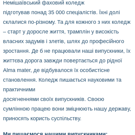
Немішаївський фаховий коледж
підготував понад 35 000 спеціалістів. Їхні долі
склалися по-різному. Та для кожного з них коледж
– старт у доросле життя, трамплін у високість
власних задумів і злетів, шлях до професійного
зростання. Де б не працювали наші випускники, їх
життєва дорога завжди повертається до рідної
Alma mater, де відбувалося їх особистісне
становлення. Коледж пишається науковими та
практичними
досягненнями своїх випускників. Своєю
сумлінною працею вони зміцнюють нашу державу,
приносять користь суспільству.
Ми пишаємося нашими випускниками: