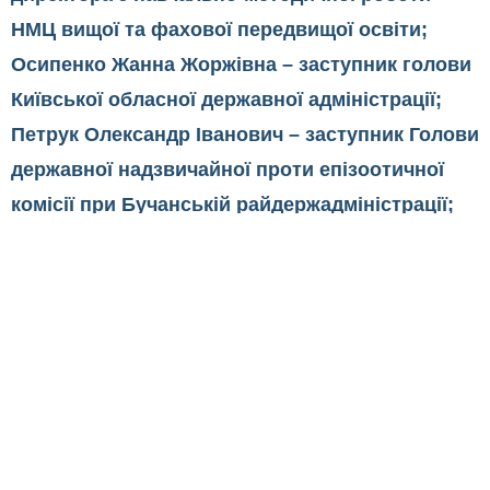
НМЦ вищої та фахової передвищої освіти;
О
сипенко Жанна Жоржівна – заступник голови
Київської обласної державної адміністрації;
Петрук Олександр Іванович – заступник Голови
державної надзвичайної проти епізоотичної
комісії при Бучанській райдержадміністрації;
Лавренюк Олександр Антонович – директор
ДП
«
Клавдіївський лісгосп».