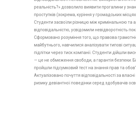
реальність?» дозволило виявити прогалини у зна
проступків (зокрема, куріння у громадських місцях 
Студенти засвоїли різницю між кримінальною та 
відповідальністю, усвідомили невідворотність по
Сформовано розуміння того, що правова грамотніс
майбутнього, навчилися аналізувати типові ситуац
підлітки через тиск компанії. Студенти дійшли ви
— це не обмеження свободи, а гарантія безпеки. Б
пройшли підсумковий тест на знання прав та обов’
Актуалізовано почуття відповідальності за власні
ризику девіантної поведінки серед здобувачів осві