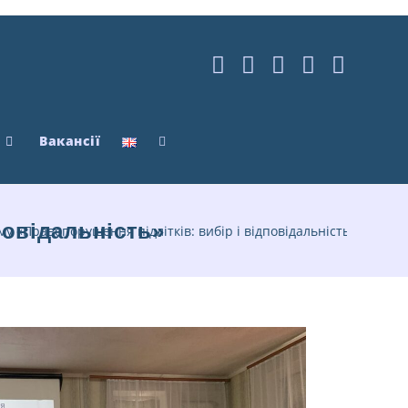
Вакансії
повідальність»
у «Правопорушення підлітків: вибір і відповідальність»