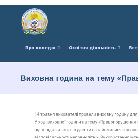
Про коледж
Освітня діяльність
Вст
Виховна година на тему «Прав
14 травня вихователі провели виховну годину для с
У ході виховної години на тему «Правопорушення під
відповідальність» студенти ознайомилися з осн
відповідальності неповнолітніх. Використання інт