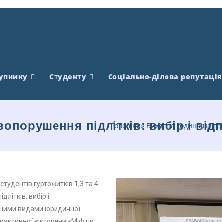
упнику
Студенту
Соціально-ділова репутація
опорушення підлітків: вибір і від
Головна
»
Виховна година на тем
тудентів гуртожитків 1,3 та 4.
літків: вибір і
овними видами юридичної
ерактивної вікторини «Міф чи