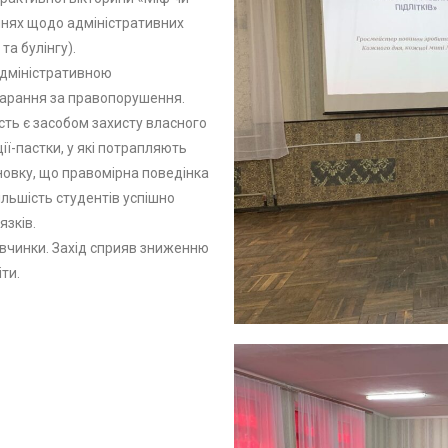
ннях щодо адміністративних
та булінгу).
адміністративною
карання за правопорушення.
ть є засобом захисту власного
ії-пастки, у які потрапляють
сновку, що правомірна поведінка
ільшість студентів успішно
язків.
 вчинки. Захід сприяв зниженню
ти.