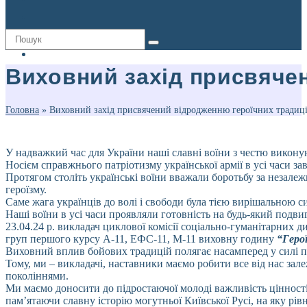
Виховний захід присвяче
Головна
»
Виховний захід присвячений відродженню героїчних традиц
У надважкий час для України наші славні воїни з честю виконую
Носієм справжнього патріотизму української армії в усі часи з
Протягом століть українські воїни вважали боротьбу за незалеж
героїзму.
Саме жага українців до волі і свободи була тією вирішальною 
Наші воїни в усі часи проявляли готовність на будь-який подвиг
23.04.24 р. викладач циклової комісії соціально-гуманітарних 
груп першого курсу А-11, ЕФС-11, М-11 виховну годину
“Герої
Виховний вплив бойових традицій полягає насамперед у силі прик
Тому, ми – викладачі, наставники маємо робити все від нас з
поколіннями.
Ми маємо доносити до підростаючої молоді важливість цінності
пам’ятаючи славну історію могутньої Київської Русі, на яку рівн