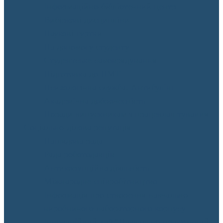
Інформаційно-бібліотечний центр
Вибіркові дисципліни
Наукові гуртки
На допомогу студенту
Студентське самоврядування
Підготовка до НМТ
Психологічна служба. Антибулінг
Академічна доброчесність
Поради випускникам з працевлаштування
Соціально-ділова репутація
Наглядова рада
Рада роботодавців
Антикорупційна діяльність
Міжнародне співробітництво
Інформація про створення навчально-
виробничого лабораторного корпусу
Інноваційний хаб “Навчально-практичний