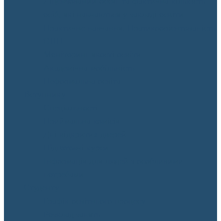
Ліцензований обсяг та фактична кількість
осіб, які навчаються у закладі освіти
Практичне навчання. Пратикоорієнтованість
ОПП
Моніторинг якості освіти
Академічна мобільність
Неформальна освіта
Вступнику
Спеціальності
Приймальна комісія
Дні відкритих дверей
Підготовчі курси
Інформація для людей з особливими
потребами
Студенту
Графік освітнього процесу
Розклад занять