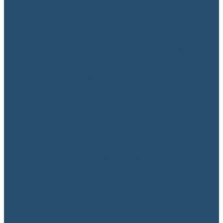
Історія та символіка
Кадровий склад коледжу (згідно з
ліцензійними умовами)
Матеріально-технічне забезпечення
Охорона праці та цивільний захист
Оголошення та анонси
Контакти
Освітня діяльність
Освітньо-професійні програми
Навчальні плани
Програми навчальних дисциплін
Організація освітньої діяльності
Навчально-методична робота
Виховна робота
Громадське обговорення
Викладачу