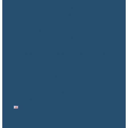
центр технологій тваринництва”
Співробітництво з Японським агентством
міжнародного співробітництва (JICA)
Міжнародний грантовий проєкт
PrecAgri4All-ERASMUS-EDU-2025-CB-VET
Регіональний експеримент професійного
розвитку викладачів аграрних закладів
освіти
Коледж пишається
Зворотній зв’язок
Скринька довіри
Вічна шана Героям
Вакансії