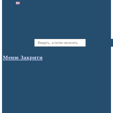
Search this website
Меню
Закрити
Про коледж
Структура коледжу
Офіційні документи
Стратегія розвитку коледжу
Кваліфікаційний центр
Вибори ректора НУБіП України 2024