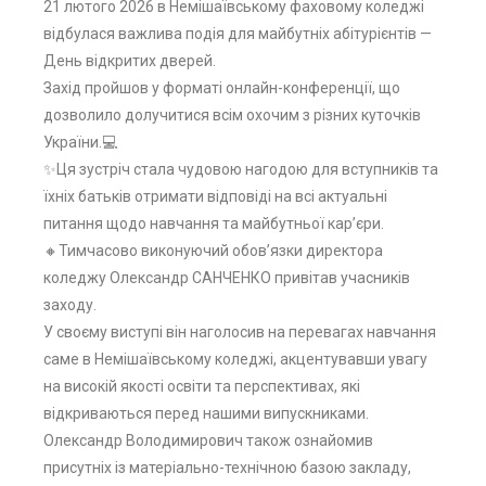
21 лютого 2026 в Немішаївському фаховому коледжі
відбулася важлива подія для майбутніх абітурієнтів —
День відкритих дверей.
Захід пройшов у форматі онлайн-конференції, що
дозволило долучитися всім охочим з різних куточків
України.💻
✨​Ця зустріч стала чудовою нагодою для вступників та
їхніх батьків отримати відповіді на всі актуальні
питання щодо навчання та майбутньої кар’єри.
​🔸Тимчасово виконуючий обов’язки директора
коледжу Олександр САНЧЕНКО привітав учасників
заходу.
У своєму виступі він наголосив на перевагах навчання
саме в Немішаївському коледжі, акцентувавши увагу
на високій якості освіти та перспективах, які
відкриваються перед нашими випускниками.
Олександр Володимирович також ознайомив
присутніх із матеріально-технічною базою закладу,