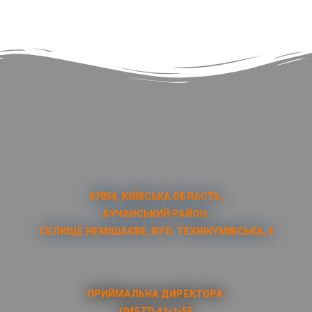
07854, КИЇВСЬКА ОБЛАСТЬ,
БУЧАНСЬКИЙ РАЙОН,
СЕЛИЩЕ НЕМІШАЄВЕ, ВУЛ. ТЕХНІКУМІВСЬКА, 4
ПРИЙМАЛЬНА ДИРЕКТОРА:
(04577) 41-1-55