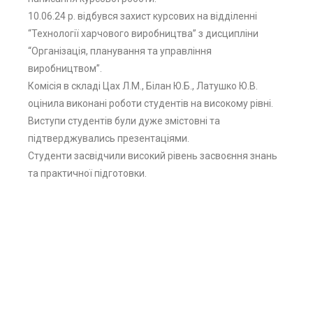
10.06.24 р. відбувся захист курсових на відділенні
“Технології харчового виробництва” з дисципліни
“Організація, планування та управління
виробництвом”.
Комісія в складі Цах Л.М., Білан Ю.Б., Латушко Ю.В.
оцінила виконані роботи студентів на високому рівні.
Виступи студентів були дуже змістовні та
підтверджувались презентаціями.
Студенти засвідчили високий рівень засвоєння знань
та практичної підготовки.