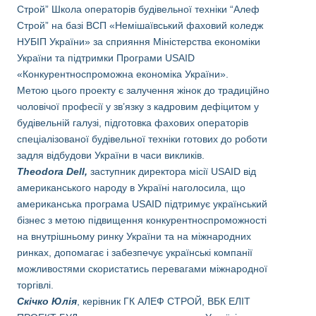
Строй”
Школа операторів будівельної техніки “Алеф
Строй”
на базі ВСП «Немішаївський фаховий коледж
НУБІП України» за сприяння Міністерства економіки
України та підтримки Програми USAID
«Конкурентноспроможна економіка України».
Метою цього проекту є залучення жінок до традиційно
чоловічої професії у зв’язку з кадровим дефіцитом у
будівельній галузі, підготовка фахових операторів
спеціалізованої будівельної техніки готових до роботи
задля відбудови України в часи викликів.
Theodora Dell,
заступник директора місії USAID від
американського народу в Україні наголосила, що
американська програма USAID підтримує український
бізнес з метою підвищення конкурентноспроможності
на внутрішньому ринку України та на міжнародних
ринках, допомагає і забезпечує українські компанії
можливостями скористатись перевагами міжнародної
торгівлі.
Скічко Юлія
, керівник ГК АЛЕФ СТРОЙ, ВБК ЕЛІТ