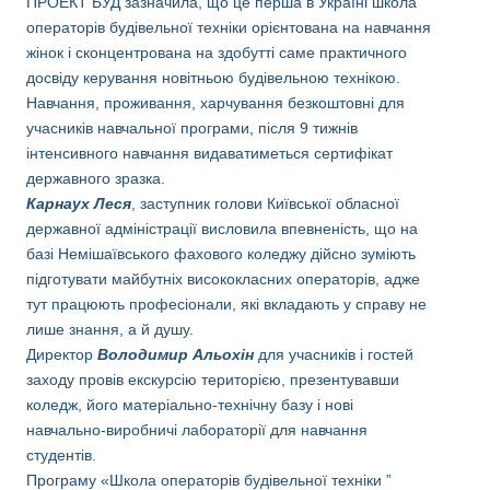
ПРОЕКТ БУД зазначила, що це перша в Україні школа
операторів будівельної техніки орієнтована на навчання
жінок і сконцентрована на здобутті саме практичного
досвіду керування новітньою будівельною технікою.
Навчання, проживання, харчування безкоштовні для
учасників навчальної програми, після 9 тижнів
інтенсивного навчання видаватиметься сертифікат
державного зразка.
Карнаух Леся
, заступник голови Київської обласної
державної адміністрації висловила впевненість, що на
базі Немішаївського фахового коледжу дійсно зуміють
підготувати майбутніх висококласних операторів, адже
тут працюють професіонали, які вкладають у справу не
лише знання, а й душу.
Директор
Володимир Альохін
для учасників і гостей
заходу провів екскурсію територією, презентувавши
коледж, його матеріально-технічну базу і нові
навчально-виробничі лабораторії для навчання
студентів.
Програму «Школа операторів будівельної техніки ”