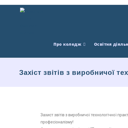
Про коледж
Освітня діяльн
Захіст звітів з виробничої те
Захист звітів з виробничої технологічної прак
професіоналізму!