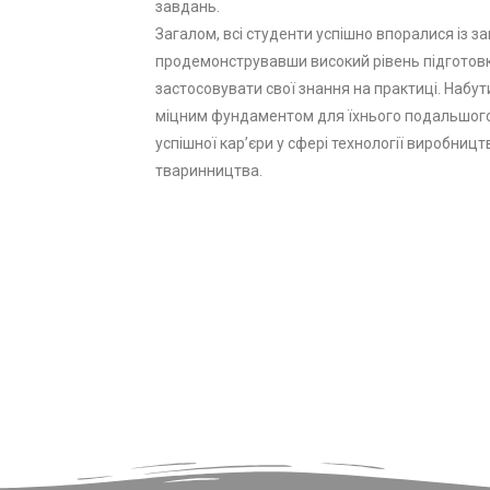
завдань.
Загалом, всі студенти успішно впоралися із з
продемонструвавши високий рівень підготовк
застосовувати свої знання на практиці. Набут
міцним фундаментом для їхнього подальшого
успішної кар’єри у сфері технології виробницт
тваринництва.