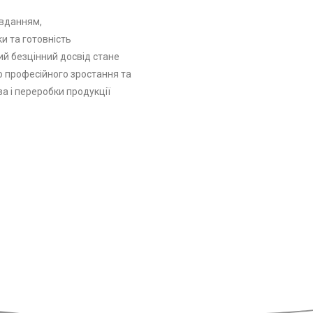
авданням,
и та готовність
ий безцінний досвід стане
 професійного зростання та
ва і переробки продукції