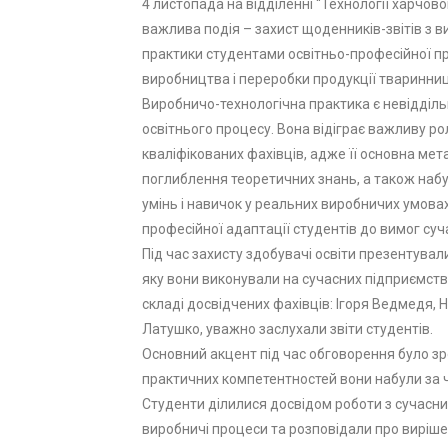
4 листопада на відділенні “Технології харчов
важлива подія – захист щоденників-звітів з в
практики студентами освітньо-професійної пр
виробництва і переробки продукції тваринниц
Виробничо-технологічна практика є невідді
освітнього процесу. Вона відіграє важливу рол
кваліфікованих фахівців, адже її основна мет
поглиблення теоретичних знань, а також наб
умінь і навичок у реальних виробничих умова
професійної адаптації студентів до вимог суч
Під час захисту здобувачі освіти презентувал
яку вони виконували на сучасних підприємствах
складі досвідчених фахівців: Ігоря Ведмедя, Н
Латушко, уважно заслухали звіти студентів.
Основний акцент під час обговорення було зр
практичних компетентностей вони набули за 
Студенти ділилися досвідом роботи з сучасн
виробничі процеси та розповідали про виріш