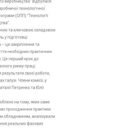
ого виробництва” відбулася
иробничої технологічної
ограми (ОПП) “Технології
тва”.
льною та ключовою складовою
ь у підготовці
а – це закріплення та
уття необхідних практичних
х. Це перший крок до
асного ринку праці.
и результати своєї роботи,
 галузі. Члени комісії, у
аталії Петренко та Юлії
облено на тому, яких саме
час проходження практики.
им обладнанням, аналізували
ення реальних фахових