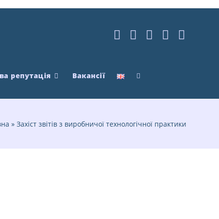
ва репутація
Вакансії
вна
»
Захіст звітів з виробничої технологічної практики