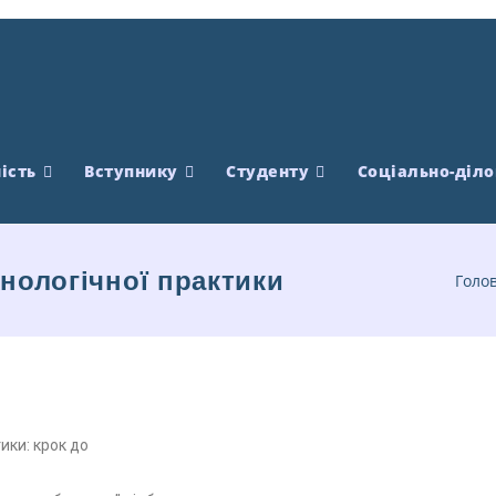
ість
Вступнику
Студенту
Соціально-діло
хнологічної практики
Голо
тики: крок до