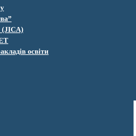
су
тва”
 (JICA)
VET
акладів освіти