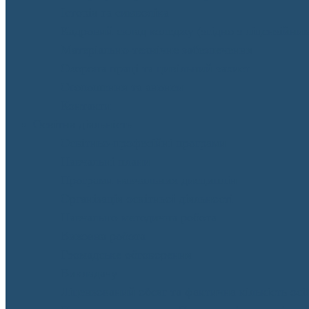
Історія та символіка
Кадровий склад коледжу (згідно з ліцензійни
Матеріально-технічне забезпечення
Охорона праці та цивільний захист
Оголошення та анонси
Контакти
Освітня діяльність
Освітньо-професійні програми
Навчальні плани
Програми навчальних дисциплін
Організація освітньої діяльності
Навчально-методична робота
Виховна робота
Громадське обговорення
Викладачу
Ліцензований обсяг та фактична кількість осіб