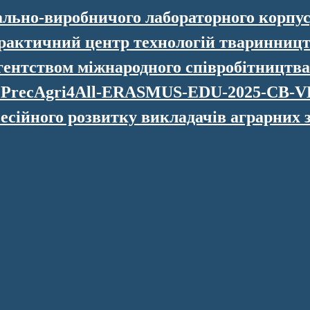
ально-виробничого лабораторного корпу
рактичний центр технологій тваринниц
гентством міжнародного співробітництва
т PrecAgri4All-ERASMUS-EDU-2025-CB-
сійного розвитку викладачів аграрних з