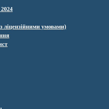
 2024
 з ліцензійними умовами)
ення
ист
н