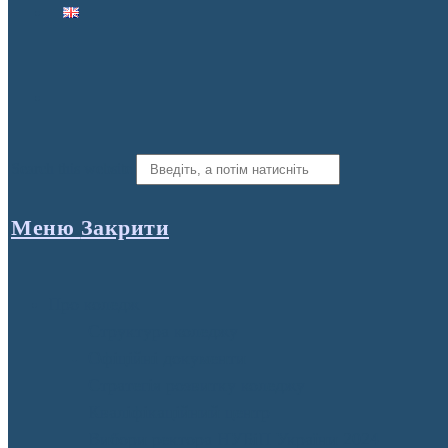
Search this website
Меню
Закрити
Про коледж
Структура коледжу
Офіційні документи
Стратегія розвитку коледжу
Кваліфікаційний центр
Вибори ректора НУБіП України 2024