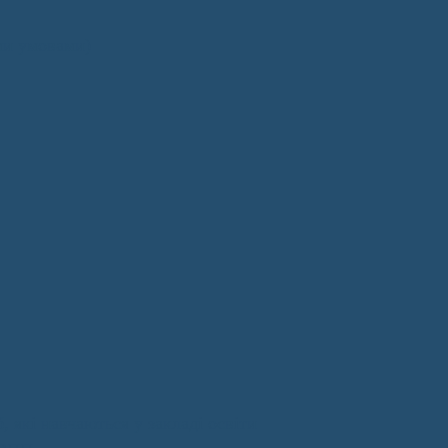
ми умовами)
, які навчаються у закладі освіти