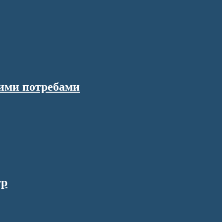
вими потребами
тр