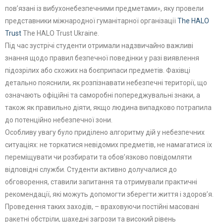
повʼязані із вибухонебезпечними предметами», яку провели
представники міжнародної гуманітарної організації
The HALO
Trust
The HALO Trust Ukraine.
Під час зустрічі студенти отримали надзвичайно важливі
знання щодо правил безпечної поведінки у разі виявлення
підозрілих або схожих на боєприпаси предметів. Фахівці
детально пояснили, як розпізнавати небезпечні території, що
означають офіційні та саморобні попереджувальні знаки, а
також як правильно діяти, якщо людина випадково потрапила
до потенційно небезпечної зони.
Особливу увагу було приділено алгоритму дій у небезпечних
ситуаціях: не торкатися невідомих предметів, не намагатися їх
переміщувати чи розбирати та обов’язково повідомляти
відповідні служби. Студенти активно долучалися до
обговорення, ставили запитання та отримували практичні
рекомендації, які можуть допомогти зберегти життя і здоров’я.
Проведення таких заходів, – враховуючи постійні масовані
ракетні обстріли, шахедні загрози та високий рівень