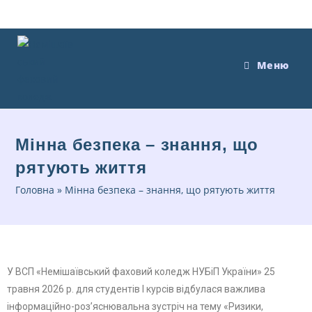
Меню
Мінна безпека – знання, що
рятують життя
Головна
»
Мінна безпека – знання, що рятують життя
У ВСП «Немішаївський фаховий коледж НУБіП України» 25
травня 2026 р. для студентів І курсів відбулася важлива
інформаційно-роз’яснювальна зустріч на тему «Ризики,