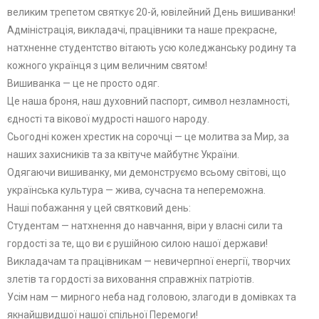
великим трепетом святкує 20-й, ювілейний День вишиванки!
​Адміністрація, викладачі, працівники та наше прекрасне,
натхненне студентство вітають усю коледжанську родину та
кожного українця з цим величним святом!
​Вишиванка — це не просто одяг.
Це наша броня, наш духовний паспорт, символ незламності,
єдності та вікової мудрості нашого народу.
Сьогодні кожен хрестик на сорочці — це молитва за Мир, за
наших захисників та за квітуче майбутнє України.
​Одягаючи вишиванку, ми демонструємо всьому світові, що
українська культура — жива, сучасна та непереможна.
​Наші побажання у цей святковий день:
​Студентам — натхнення до навчання, віри у власні сили та
гордості за те, що ви є рушійною силою нашої держави!
​Викладачам та працівникам — невичерпної енергії, творчих
злетів та гордості за виховання справжніх патріотів.
​Усім нам — мирного неба над головою, злагоди в домівках та
якнайшвидшої нашої спільної Перемоги!