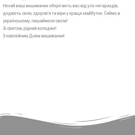
​Нехай ваші вишиванки оберігають вас від усіх негараздів,
додають сили, здоров’я та віри у краще майбутнє. Сяймо в
українському, пишаймося своїм!
​Зі святом, рідний коледже!
З ювілейним Днем вишиванки!