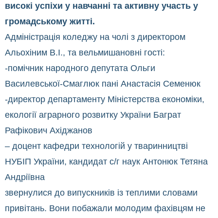
високі успіхи у навчанні та активну участь у
громадському житті.
Адміністрація коледжу на чолі з директором
Альохіним В.І., та вельмишановні гості:
-помічник народного депутата Ольги
Василевської-Смаглюк пані Анастасія Семенюк
-директор департаменту Міністерства економіки,
екології аграрного розвитку України Баграт
Рафікович Ахіджанов
– доцент кафедри технологій у тваринництві
НУБІП України, кандидат с/г наук Антонюк Тетяна
Андріївна
звернулися до випускників із теплими словами
привітань. Вони побажали молодим фахівцям не