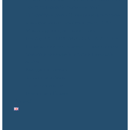
центр технологій тваринництва”
Співробітництво з Японським агентством
міжнародного співробітництва (JICA)
Міжнародний грантовий проєкт
PrecAgri4All-ERASMUS-EDU-2025-CB-VET
Регіональний експеримент професійного
розвитку викладачів аграрних закладів
освіти
Коледж пишається
Зворотній зв’язок
Скринька довіри
Вічна шана Героям
Вакансії