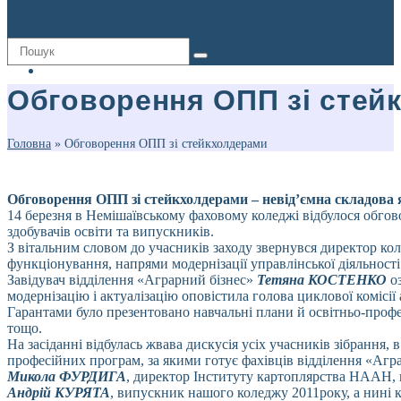
Обговорення ОПП зі стей
Головна
»
Обговорення ОПП зі стейкхолдерами
Обговорення ОПП зі стейкхолдерами – невід’ємна складова як
14 березня в Немішаївському фаховому коледжі відбулося обгов
здобувачів освіти та випускників.
З вітальним словом до учасників заходу звернувся директор колед
функціонування, напрями модернізації управлінської діяльност
Завідувач відділення «Аграрний бізнес»
Тетяна КОСТЕНКО
о
модернізацію і актуалізацію оповістила голова циклової комісі
Гарантами було презентовано навчальні плани й освітньо-профес
тощо.
На засіданні відбулась жвава дискусія усіх учасників зібрання,
професійних програм, за якими готує фахівців відділення «Агра
Микола ФУРДИГА
, директор Інституту картоплярства НААН, н
Андрій КУРЯТА
, випускник нашого коледжу 2011року, а нині 