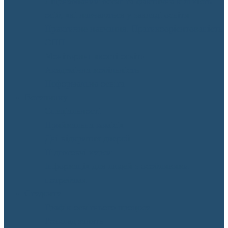
Ліцензований обсяг та фактична кількість
осіб, які навчаються у закладі освіти
Практичне навчання. Пратикоорієнтованість
ОПП
Моніторинг якості освіти
Академічна мобільність
Неформальна освіта
Вступнику
Спеціальності
Приймальна комісія
Дні відкритих дверей
Підготовчі курси
Інформація для людей з особливими
потребами
Студенту
Графік освітнього процесу
Розклад занять