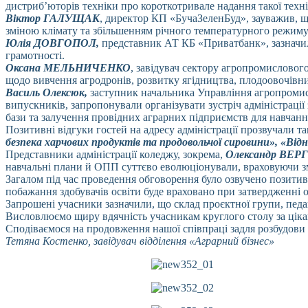
дистриб’юторів техніки про короткотривале надання такої техні
Віктор ГАЛУЩАК
, директор КП «БучаЗеленБуд», зауважив, щ
зміною клімату та збільшенням річного температурного режиму
Юлія ДОВГОПОЛ,
представник АТ КБ «Приватбанк», зазначила
грамотності.
Оксана МЕЛЬНИЧЕНКО
, завідувач сектору агропромисловог
щодо вивчення агродронів, розвитку ягідництва, плодоовочівн
Василь Олексюк,
заступник начальника Управління агропромисло
випускників, запропонували організувати зустріч адміністрації
бази та залучення провідних аграрних підприємств для навчання
Позитивні відгуки гостей на адресу адміністрації прозвучали т
безпека харчових продуктів та продовольчої сировини», «Відн
Представники адміністрації коледжу, зокрема,
Олександр ВЕР
навчальні плани й ОПП суттєво еволюціонували, враховуючи зм
Загалом під час проведення обговорення було озвучено позитив
побажання здобувачів освіти буде враховано при затвердженні о
Запрошені учасники зазначили, що склад проєктної групи, педаг
Висловлюємо щиру вдячність учасникам круглого столу за цікаву
Сподіваємося на продовження нашої співпраці задля розбудови
Тетяна Костенко, завідувач відділення «Аграрний бізнес»