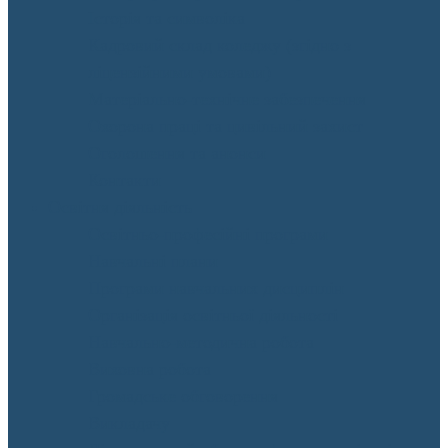
Історія та символіка
Кадровий склад коледжу (згідно з
ліцензійними умовами)
Матеріально-технічне забезпечення
Охорона праці та цивільний захист
Оголошення та анонси
Контакти
Освітня діяльність
Освітньо-професійні програми
Навчальні плани
Програми навчальних дисциплін
Організація освітньої діяльності
Навчально-методична робота
Виховна робота
Громадське обговорення
Викладачу