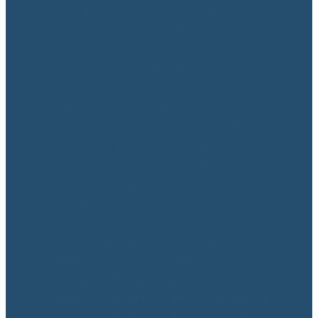
Інформаційно-бібліотечний центр
Вибіркові дисципліни
Наукові гуртки
На допомогу студенту
Студентське самоврядування
Підготовка до НМТ
Психологічна служба. Антибулінг
Академічна доброчесність
Поради випускникам з працевлаштування
Соціально-ділова репутація
Наглядова рада
Рада роботодавців
Антикорупційна діяльність
Міжнародне співробітництво
Інформація про створення навчально-
виробничого лабораторного корпусу
Інноваційний хаб “Навчально-практичний