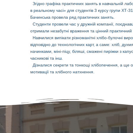
Згідно графіка практичних занять в навчальній лабо
в реальному часі» для студентів 3 курсу групи ХТ-3
Бачинська провела ряд практичних занять.
Студенти провели час у дружній компанії, поєдна
отримали незабутні враження та цінний практичний 
Навчилися випікати різноманітні хлібо-булочні вир
відповідно до технологічних карт, а саме: хліб, духм
начинками, міні-піцу, біляші, смажені пиріжки з кап
часникові та інш.
Дізналися секрети та тонкощі хлібопечення, а ще
мотивації та хлібного натхнення.