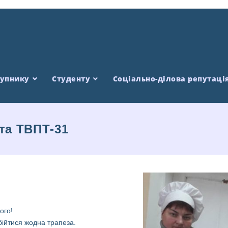
тупнику
Студенту
Соціально-ділова репутаці
 та ТВПТ-31
ого!
бійтися жодна трапеза.