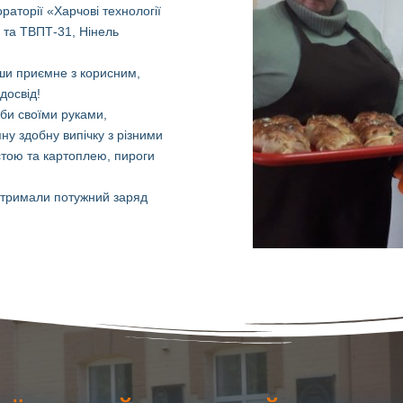
раторії «Харчові технології
1 та ТВПТ-31, Нінель
вши приємне з корисним,
досвід!
оби своїми руками,
яну здобну випічку з різними
устою та картоплею, пироги
 отримали потужний заряд