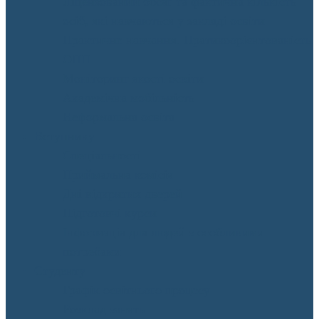
Ліцензований обсяг та фактична кількість
осіб, які навчаються у закладі освіти
Практичне навчання. Пратикоорієнтованість
ОПП
Моніторинг якості освіти
Академічна мобільність
Неформальна освіта
Вступнику
Спеціальності
Приймальна комісія
Дні відкритих дверей
Підготовчі курси
Інформація для людей з особливими
потребами
Студенту
Графік освітнього процесу
Розклад занять