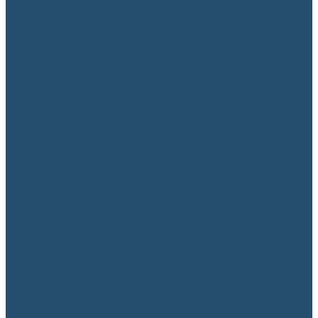
Історія та символіка
Кадровий склад коледжу (згідно з
ліцензійними умовами)
Матеріально-технічне забезпечення
Охорона праці та цивільний захист
Оголошення та анонси
Контакти
Освітня діяльність
Освітньо-професійні програми
Навчальні плани
Програми навчальних дисциплін
Організація освітньої діяльності
Навчально-методична робота
Виховна робота
Громадське обговорення
Викладачу