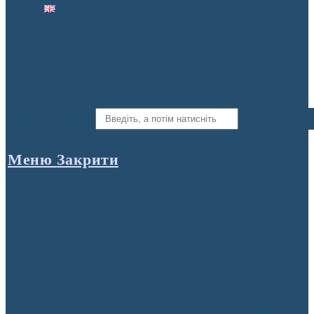
Search this website
Меню
Закрити
Про коледж
Структура коледжу
Офіційні документи
Стратегія розвитку коледжу
Кваліфікаційний центр
Вибори ректора НУБіП України 2024