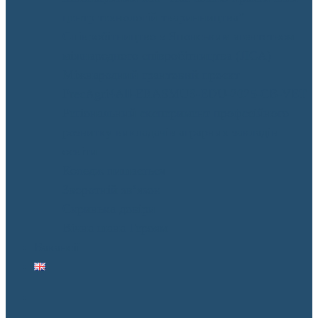
центр технологій тваринництва”
Співробітництво з Японським агентством
міжнародного співробітництва (JICA)
Міжнародний грантовий проєкт
PrecAgri4All-ERASMUS-EDU-2025-CB-VET
Регіональний експеримент професійного
розвитку викладачів аграрних закладів
освіти
Коледж пишається
Зворотній зв’язок
Скринька довіри
Вічна шана Героям
Вакансії