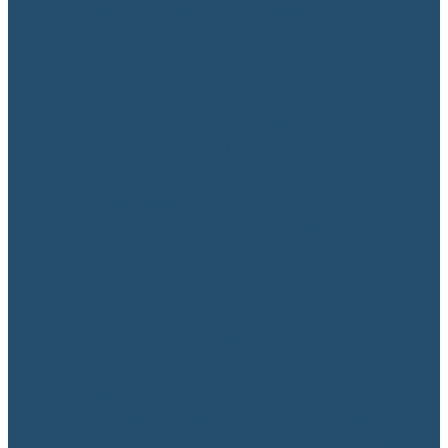
Інформаційно-бібліотечний центр
Вибіркові дисципліни
Наукові гуртки
На допомогу студенту
Студентське самоврядування
Підготовка до НМТ
Психологічна служба. Антибулінг
Академічна доброчесність
Поради випускникам з працевлаштування
Соціально-ділова репутація
Наглядова рада
Рада роботодавців
Антикорупційна діяльність
Міжнародне співробітництво
Інформація про створення навчально-
виробничого лабораторного корпусу
Інноваційний хаб “Навчально-практичний