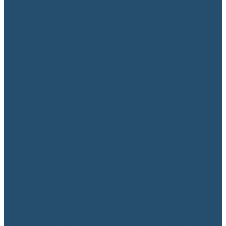
Інформаційно-бібліотечний центр
Вибіркові дисципліни
Наукові гуртки
На допомогу студенту
Студентське самоврядування
Підготовка до НМТ
Психологічна служба. Антибулінг
Академічна доброчесність
Поради випускникам з працевлаштування
Соціально-ділова репутація
Наглядова рада
Рада роботодавців
Антикорупційна діяльність
Міжнародне співробітництво
Інформація про створення навчально-
виробничого лабораторного корпусу
Інноваційний хаб “Навчально-практичний