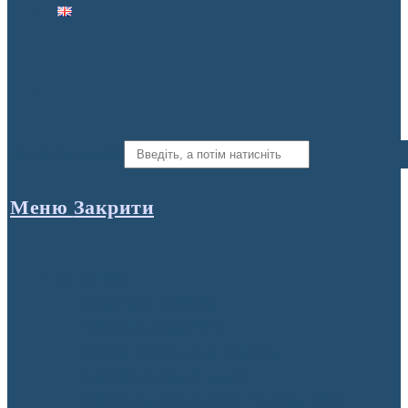
Search this website
Меню
Закрити
Про коледж
Структура коледжу
Офіційні документи
Стратегія розвитку коледжу
Кваліфікаційний центр
Вибори ректора НУБіП України 2024