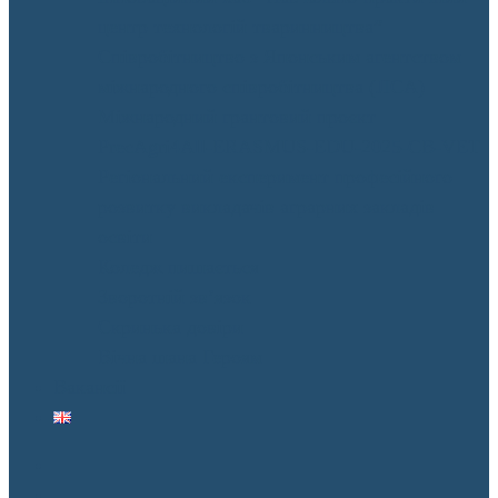
центр технологій тваринництва”
Співробітництво з Японським агентством
міжнародного співробітництва (JICA)
Міжнародний грантовий проєкт
PrecAgri4All-ERASMUS-EDU-2025-CB-VET
Регіональний експеримент професійного
розвитку викладачів аграрних закладів
освіти
Коледж пишається
Зворотній зв’язок
Скринька довіри
Вічна шана Героям
Вакансії