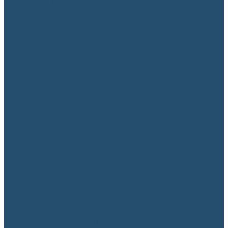
Ліцензований обсяг та фактична кількість
осіб, які навчаються у закладі освіти
Практичне навчання. Пратикоорієнтованість
ОПП
Моніторинг якості освіти
Академічна мобільність
Неформальна освіта
Вступнику
Спеціальності
Приймальна комісія
Дні відкритих дверей
Підготовчі курси
Інформація для людей з особливими
потребами
Студенту
Графік освітнього процесу
Розклад занять