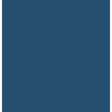
Історія та символіка
Кадровий склад коледжу (згідно з
ліцензійними умовами)
Матеріально-технічне забезпечення
Охорона праці та цивільний захист
Оголошення та анонси
Контакти
Освітня діяльність
Освітньо-професійні програми
Навчальні плани
Програми навчальних дисциплін
Організація освітньої діяльності
Навчально-методична робота
Виховна робота
Громадське обговорення
Викладачу