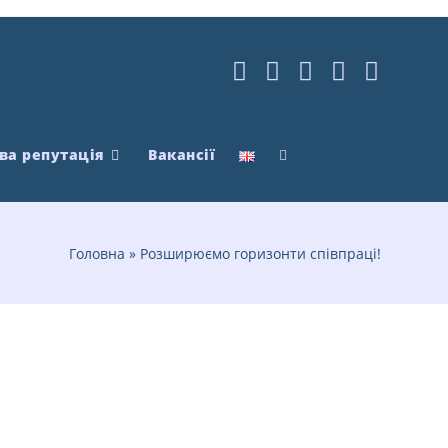
ва репутація
Вакансії
Головна
»
Розширюємо горизонти співпраці!