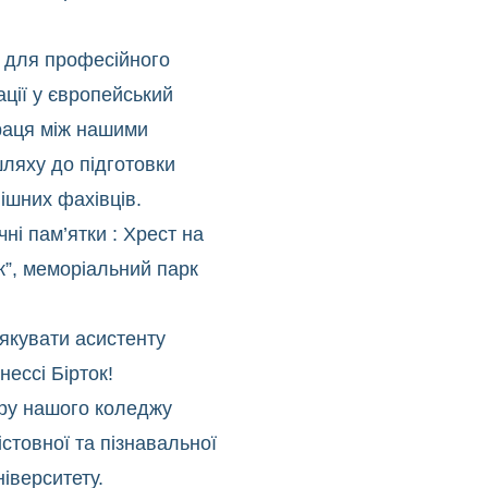
і для професійного
ації у європейський
праця між нашими
ляху до підготовки
ішних фахівців.
ні пам’ятки : Хрест на
рк”, меморіальний парк
якувати асистенту
нессі Бірток!
ору нашого коледжу
стовної та пізнавальної
ніверситету.