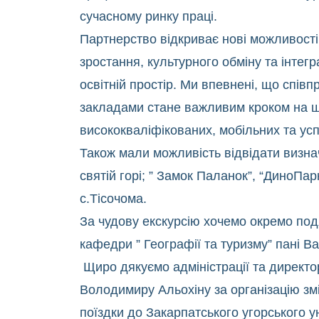
сучасному ринку праці.
Партнерство відкриває нові можливост
зростання, культурного обміну та інтегр
освітній простір. Ми впевнені, що спів
закладами стане важливим кроком на ш
висококваліфікованих, мобільних та усп
Також мали можливість відвідати визнач
святій горі; ” Замок Паланок”, “ДиноПа
с.Тісочома.
За чудову екскурсію хочемо окремо под
кафедри ” Географії та туризму” пані Ва
Щиро дякуємо адміністрації та директ
Володимиру Альохіну за організацію змі
поїздки до Закарпатського угорського у