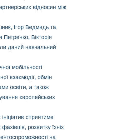
артнерських відносин між
шник, Ігор Ведмвдь та
я Петренко, Вікторія
али даний навчальний
чної мобільності
ої взаємодії, обмін
ми освіти, а також
ування європейських
х ініціатив сприятиме
фахівців, розвитку їхніх
рентоспроможності на