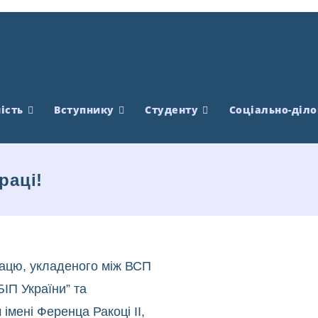
ість
Вступнику
Студенту
Соціально-діло
раці!
ацю, укладеного між ВСП
ІП України” та
імені Ференца Ракоці ІІ,