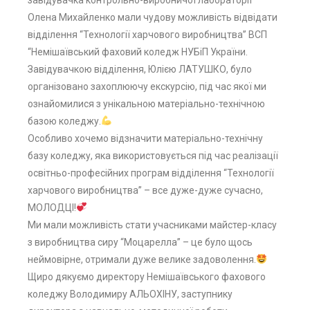
завідувачка контрольно-виробничої лабораторії
Олена Михайленко мали чудову можливість відвідати
відділення “Технології харчового виробництва” ВСП
“Немішаївський фаховий коледж НУБіП України.
Завідувачкою відділення, Юлією ЛАТУШКО, було
організовано захоплюючу екскурсію, під час якої ми
ознайомилися з унікальною матеріально-технічною
базою коледжу.
Особливо хочемо відзначити матеріально-технічну
базу коледжу, яка використовується під час реалізації
освітньо-професійних програм відділення “Технології
харчового виробництва” – все дуже-дуже сучасно,
МОЛОДЦІ!
Ми мали можливість стати учасниками майстер-класу
з виробництва сиру “Моцарелла” – це було щось
неймовірне, отримали дуже велике задоволення.
Щиро дякуємо директору Немішаївського фахового
коледжу Володимиру АЛЬОХІНУ, заступнику