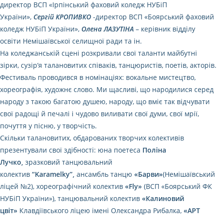
директор ВСП «Ірпінський фаховий коледж НУБіП
України»,
Сергій КРОПИВКО
-директор ВСП «Боярський фаховий
коледж НУБіП України»,
Олена ЛАЗУТІНА
– керівник відділу
освіти Немішаївської селищної ради та ін.
На коледжанській сцені розкривали свої таланти майбутні
зірки, сузір’я талановитих співаків, танцюристів, поетів, акторів.
Фестиваль проводився в номінаціях: вокальне мистецтво,
хореографія, художнє слово. Ми щасливі, що народилися серед
народу з такою багатою душею, народу, що вміє так відчувати
свої радощі й печалі і чудово виливати свої думи, свої мрії,
почуття у пісню, у творчість.
Скільки талановитих, обдарованих творчих колективів
презентували свої здібності: юна поетеса
Поліна
Лучко,
зразковий танцювальний
колектив
“Karamelky”,
ансамбль танцю
«Барви»
(Немішаївський
ліцей №2), хореографічний колектив
«Fly»
(ВСП «Боярський ФК
НУБіП України»), танцювальний колектив
«Калиновий
цвіт»
Клавдіївського ліцею імені Олександра Рибалка,
«АРТ