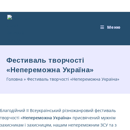
Перейти
до
вмісту
Меню
Фестиваль творчості
«Непереможна Україна»
Головна
»
Фестиваль творчості «Непереможна Україна»
Благодійний ІІ Всеукраїнський різножанровий фестиваль
творчості «
Непереможна Україна»
присвячений мужнім
захисникам і захисницям, нашим непереможним ЗСУ та з