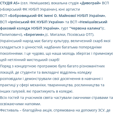
СТУДІЯ AS»
(сел. Немішаєве), вокальна студія
«Дивограй»
ВСП
(«Боярський ФК НУБіП України»), юні артисти
ВСП
«Бобровицький ФК імені О. Майнової НУБіП України»
,
ВСП
«Ірпінський ФК НУБіП України
» та ВСП «
Немішаївський
фаховий коледж НУБіП України»
, гурт
“Червона калина”
(с.
Пилиповичі),
«Берегиня»,
(с. Мигалки, Пісківська ОТГ).
Український народ має багату культуру, величезний скарб якої
складається з цінностей, надбаних багатьма попередніми
поколіннями. І це чудово, що наша молодь зберігає і примножує
цей нетлінний мистецький скарб!
Поряд з концертною програмою було багато різноманітних
локацій, де студенти та викладачі відділень коледжу
розповідали і демонстрували свої досягнення в навчанні і
практиці у сфері механіки, тваринництва, рослинництва та
інших галузей, які практикують в коледжі.
Всіх гостей та учасників свята частували смачними стравами та
освіжаючими напоями.
Фестиваль – благодійна акція, спрямована на допомогу ЗСУ, де