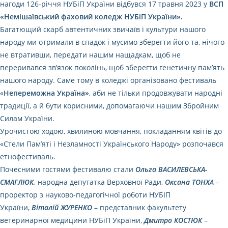
нагоди 126-річчя НУБіП України відбувся 17 травня 2023 у
ВСП
«Немішаївський фаховий коледж НУБіП України».
Багатющий скарб автентичних звичаїв і культури нашого
народу ми отримали в спадок і мусимо зберегти його та, нічого
не втративши, передати нашим нащадкам, щоб не
переривався зв’язок поколінь, щоб зберегти генетичну пам’ять
нашого народу. Саме тому в коледжі організовано фестиваль
«
Непереможна Україна»
, аби не тільки продовжувати народні
традиції, а й бути корисними, допомагаючи нашим Збройним
Силам України.
Урочистою ходою, хвилиною мовчання, покладанням квітів до
«Стели Пам’яті і Незламності Українського Народу» розпочався
етнофестиваль.
Почесними гостями фестивалю стали
Ольга ВАСИЛЕВСЬКА-
СМАГЛЮК,
народна депутатка Верховної Ради,
Оксана ТОНХА
–
проректор з науково-педагогічної роботи НУБІП
України,
Віталій ЖУРЕНКО
– представник факультету
ветеринарної медицини НУБіП України,
Дмитро КОСТЮК
–