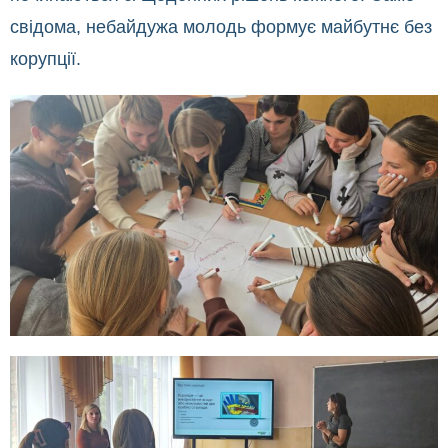
свідома, небайдужа молодь формує майбутнє без
корупції.