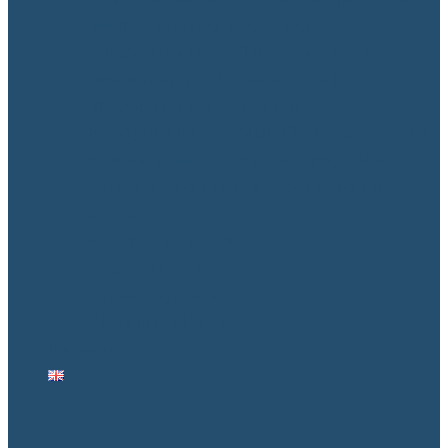
центр технологій тваринництва”
Співробітництво з Японським агентством
міжнародного співробітництва (JICA)
Міжнародний грантовий проєкт
PrecAgri4All-ERASMUS-EDU-2025-CB-VET
Регіональний експеримент професійного
розвитку викладачів аграрних закладів
освіти
Коледж пишається
Зворотній зв’язок
Скринька довіри
Вічна шана Героям
Вакансії