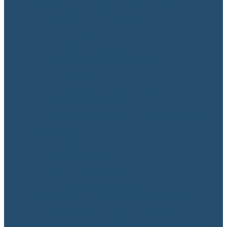
Інформаційно-бібліотечний центр
Вибіркові дисципліни
Наукові гуртки
На допомогу студенту
Студентське самоврядування
Підготовка до НМТ
Психологічна служба. Антибулінг
Академічна доброчесність
Поради випускникам з працевлаштування
Соціально-ділова репутація
Наглядова рада
Рада роботодавців
Антикорупційна діяльність
Міжнародне співробітництво
Інформація про створення навчально-
виробничого лабораторного корпусу
Інноваційний хаб “Навчально-практичний