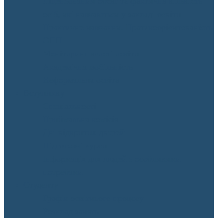
Ліцензований обсяг та фактична кількість
осіб, які навчаються у закладі освіти
Практичне навчання. Пратикоорієнтованість
ОПП
Моніторинг якості освіти
Академічна мобільність
Неформальна освіта
Вступнику
Спеціальності
Приймальна комісія
Дні відкритих дверей
Підготовчі курси
Інформація для людей з особливими
потребами
Студенту
Графік освітнього процесу
Розклад занять