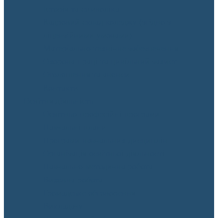
Історія та символіка
Кадровий склад коледжу (згідно з
ліцензійними умовами)
Матеріально-технічне забезпечення
Охорона праці та цивільний захист
Оголошення та анонси
Контакти
Освітня діяльність
Освітньо-професійні програми
Навчальні плани
Програми навчальних дисциплін
Організація освітньої діяльності
Навчально-методична робота
Виховна робота
Громадське обговорення
Викладачу