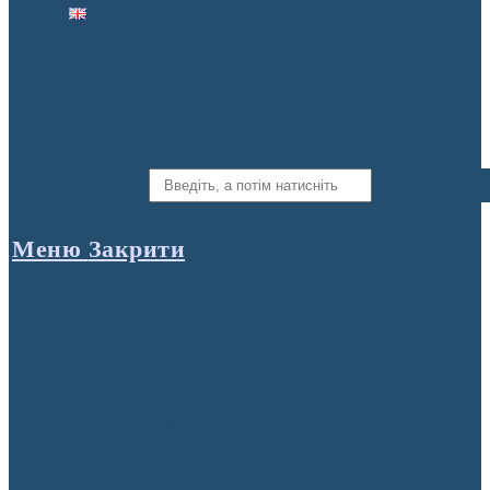
Search this website
Меню
Закрити
Про коледж
Структура коледжу
Офіційні документи
Стратегія розвитку коледжу
Кваліфікаційний центр
Вибори ректора НУБіП України 2024