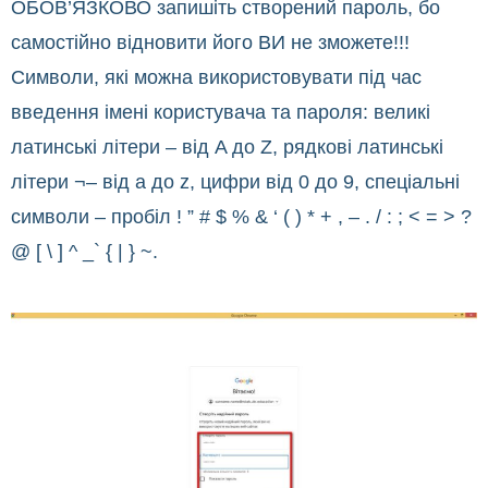
ОБОВ’ЯЗКОВО запишіть створений пароль, бо
самостійно відновити його ВИ не зможете!!!
Символи, які можна використовувати під час
введення імені користувача та пароля: великі
латинські літери – від A до Z, рядкові латинські
літери ¬– від a до z, цифри від 0 до 9, спеціальні
символи – пробіл ! ” # $ % & ‘ ( ) * + , – . / : ; < = > ?
@ [ \ ] ^ _` { | } ~.