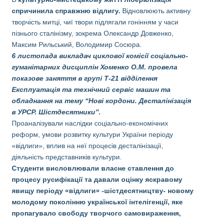
спричинила справжню відлигу.
Відновлюють активну
творчість митці, чиї твори підлягали гонінням у часи
пізнього сталінізму, зокрема Олександр Довженко,
Максим Рильський, Володимир Сосюра.
6 листопада викладач циклової комісії соціально-
гуманітарних дисциплін Хоменко О.М. провела
показове заняття в групі Т-21 відділення
Експлуатація та технічний сервіс машин та
обладнання на тему “Нові кордони. Десталінізація
в УРСР. Шістдесятники”.
Проаналізували наслідки соціально-економічних
реформ, умови розвитку культури України періоду
«відлиги», вплив на неї процесів десталінізації,
діяльність представників культури.
Студенти висловлювали власне ставлення до
процесу русифікації та давали оцінку яскравому
явищу періоду «відлиги» -шістдесятництву- новому
молодому поколінню української інтелігенції, яке
пропагувало свободу творчого самовираження,