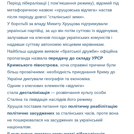
Період лібералізації ( пом’якшення режиму), відомий під
метафоричною назвою «хрущовська відлига» настав
після періоду довгої “сталінської зими».
У боротьбі за владу Микиту Хрущова підтримували
українські партійці, за що він потім суттєво їх віддячував,
залучавши на ключові посади українських комуністів і
надавши суттєву автономію місцевим керівникам.
Найбільш щедрим виявом «братської дружби» офіційна
пропаганда назвала
передачу до складу УРСР
Кримського півострова
, хоча справжні причини були
більш прозаїчними: необхідність приєднання Криму до
України диктували географія та економіка.
Одним з ключових елементів «відлиги»
стала
десталінізація
— розвінчання культу особи
Сталіна та ліквідація наслідків його режиму.
Хрущов поставив питання про
політичну реабілітацію
політично засуджених
за сталінських часів, проте вона
не поширювалася на засуджених за український
націоналізм.
В
культурно-мистецькому житті лібералізація