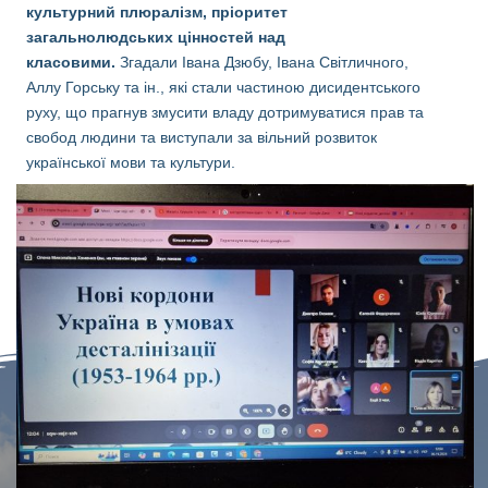
культурний плюралізм, пріоритет
загальнолюдських цінностей над
класовими.
Згадали Івана Дзюбу, Івана Світличного,
Аллу Горську та ін., які стали частиною дисидентського
руху, що прагнув змусити владу дотримуватися прав та
свобод людини та виступали за вільний розвиток
української мови та культури.
НЕМІШАЇВСЬКИЙ ФАХОВИЙ