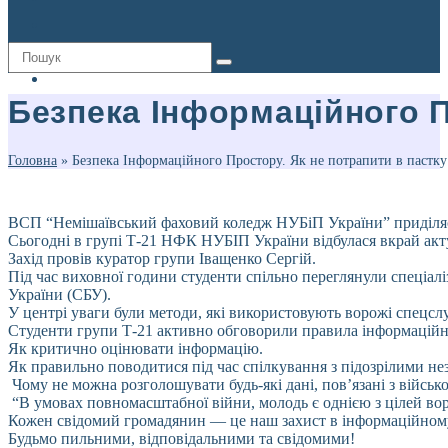
Безпека Інформаційного П
Головна
»
Безпека Інформаційного Простору. Як не потрапити в пастку
ВСП “Немішаївський фаховий коледж НУБіП України” приділяє 
Сьогодні в групі Т-21 НФК НУБІП України відбулася вкрай акту
Захід провів куратор групи Іващенко Сергій.
Під час виховної години студенти спільно переглянули спеціал
України (СБУ).
У центрі уваги були методи, які використовують ворожі спецсл
Студенти групи Т-21 активно обговорили правила інформаційної
Як критично оцінювати інформацію.
Як правильно поводитися під час спілкування з підозрілими н
Чому не можна розголошувати будь-які дані, пов’язані з війсь
“В умовах повномасштабної війни, молодь є однією з цілей вор
Кожен свідомий громадянин — це наш захист в інформаційному
Будьмо пильними, відповідальними та свідомими!