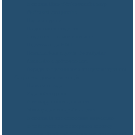
Інформаційно-бібліотечний центр
Вибіркові дисципліни
Наукові гуртки
На допомогу студенту
Студентське самоврядування
Підготовка до НМТ
Психологічна служба. Антибулінг
Академічна доброчесність
Поради випускникам з працевлаштування
Соціально-ділова репутація
Наглядова рада
Рада роботодавців
Антикорупційна діяльність
Міжнародне співробітництво
Інформація про створення навчально-
виробничого лабораторного корпусу
Інноваційний хаб “Навчально-практичний