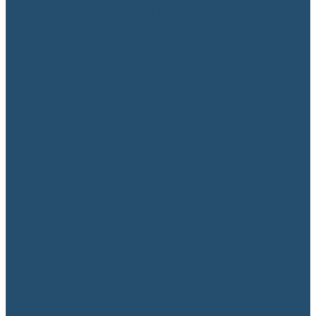
Історія та символіка
Кадровий склад коледжу (згідно з
ліцензійними умовами)
Матеріально-технічне забезпечення
Охорона праці та цивільний захист
Оголошення та анонси
Контакти
Освітня діяльність
Освітньо-професійні програми
Навчальні плани
Програми навчальних дисциплін
Організація освітньої діяльності
Навчально-методична робота
Виховна робота
Громадське обговорення
Викладачу