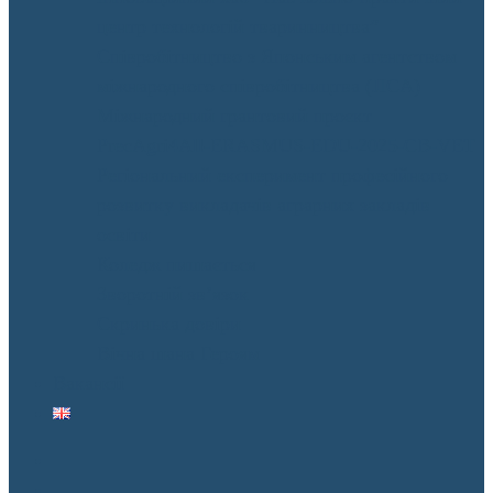
центр технологій тваринництва”
Співробітництво з Японським агентством
міжнародного співробітництва (JICA)
Міжнародний грантовий проєкт
PrecAgri4All-ERASMUS-EDU-2025-CB-VET
Регіональний експеримент професійного
розвитку викладачів аграрних закладів
освіти
Коледж пишається
Зворотній зв’язок
Скринька довіри
Вічна шана Героям
Вакансії