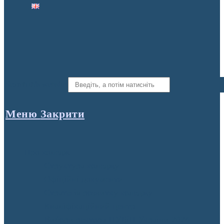
Search this website
Меню
Закрити
Про коледж
Структура коледжу
Офіційні документи
Стратегія розвитку коледжу
Кваліфікаційний центр
Вибори ректора НУБіП України 2024