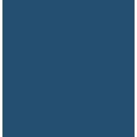
Ліцензований обсяг та фактична кількість
осіб, які навчаються у закладі освіти
Практичне навчання. Пратикоорієнтованість
ОПП
Моніторинг якості освіти
Академічна мобільність
Неформальна освіта
Вступнику
Спеціальності
Приймальна комісія
Дні відкритих дверей
Підготовчі курси
Інформація для людей з особливими
потребами
Студенту
Графік освітнього процесу
Розклад занять