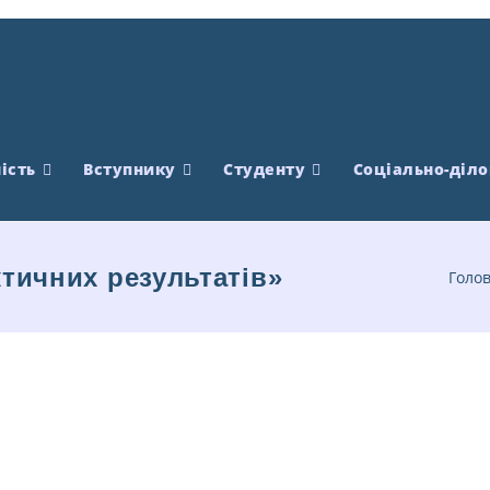
ість
Вступнику
Студенту
Соціально-діло
актичних результатів»
Голо