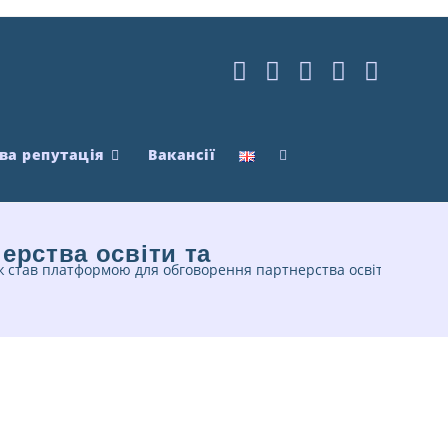
ва репутація
Вакансії
ерства освіти та
 став платформою для обговорення партнерства освіти та стей