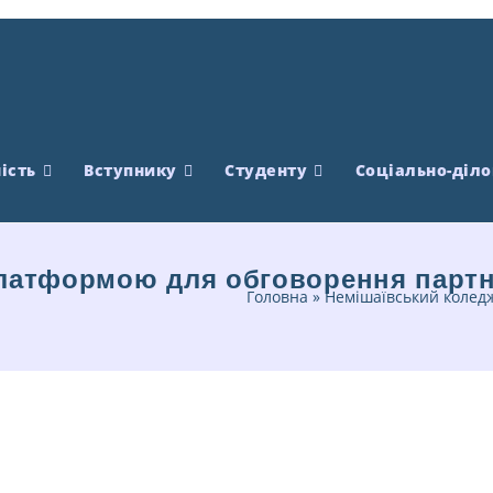
ість
Вступнику
Студенту
Соціально-діло
латформою для обговорення партн
Головна
»
Немішаївський коледж