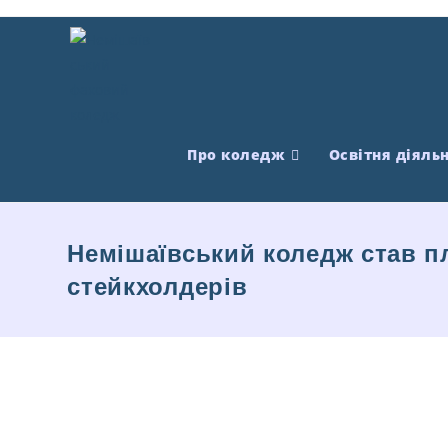
Про коледж
Освітня діяльн
Немішаївський коледж став п
стейкхолдерів