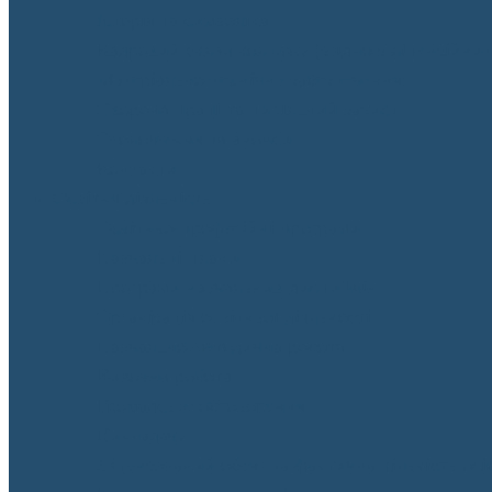
Історія та символіка
Кадровий склад коледжу (згідно з ліцензійни
Матеріально-технічне забезпечення
Охорона праці та цивільний захист
Оголошення та анонси
Контакти
Освітня діяльність
Освітньо-професійні програми
Навчальні плани
Програми навчальних дисциплін
Організація освітньої діяльності
Навчально-методична робота
Виховна робота
Громадське обговорення
Викладачу
Ліцензований обсяг та фактична кількість осіб