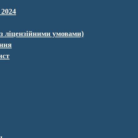
 2024
 з ліцензійними умовами)
ення
ист
н