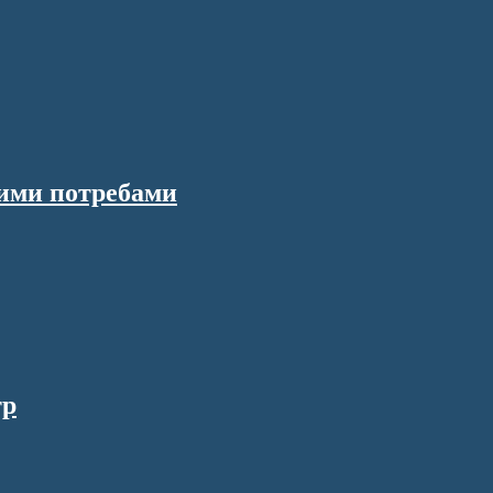
вими потребами
тр