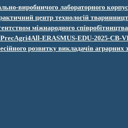
ально-виробничого лабораторного корпу
рактичний центр технологій тваринниц
гентством міжнародного співробітництва
т PrecAgri4All-ERASMUS-EDU-2025-CB-
сійного розвитку викладачів аграрних з