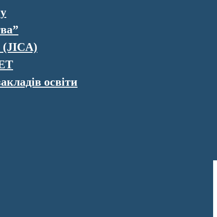
су
тва”
 (JICA)
VET
акладів освіти