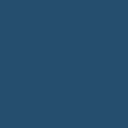
ми умовами)
, які навчаються у закладі освіти