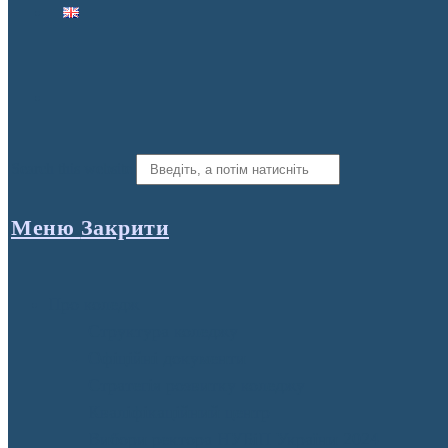
Search this website
Меню
Закрити
Про коледж
Структура коледжу
Офіційні документи
Стратегія розвитку коледжу
Кваліфікаційний центр
Вибори ректора НУБіП України 2024