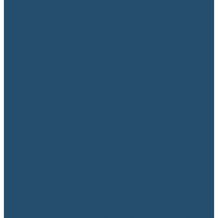
Інформаційно-бібліотечний центр
Вибіркові дисципліни
Наукові гуртки
На допомогу студенту
Студентське самоврядування
Підготовка до НМТ
Психологічна служба. Антибулінг
Академічна доброчесність
Поради випускникам з працевлаштування
Соціально-ділова репутація
Наглядова рада
Рада роботодавців
Антикорупційна діяльність
Міжнародне співробітництво
Інформація про створення навчально-
виробничого лабораторного корпусу
Інноваційний хаб “Навчально-практичний