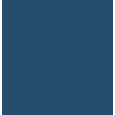
Історія та символіка
Кадровий склад коледжу (згідно з
ліцензійними умовами)
Матеріально-технічне забезпечення
Охорона праці та цивільний захист
Оголошення та анонси
Контакти
Освітня діяльність
Освітньо-професійні програми
Навчальні плани
Програми навчальних дисциплін
Організація освітньої діяльності
Навчально-методична робота
Виховна робота
Громадське обговорення
Викладачу