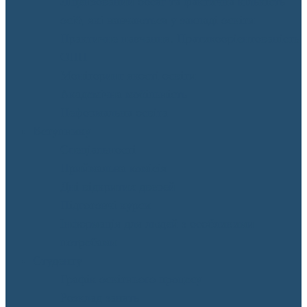
Ліцензований обсяг та фактична кількість
осіб, які навчаються у закладі освіти
Практичне навчання. Пратикоорієнтованість
ОПП
Моніторинг якості освіти
Академічна мобільність
Неформальна освіта
Вступнику
Спеціальності
Приймальна комісія
Дні відкритих дверей
Підготовчі курси
Інформація для людей з особливими
потребами
Студенту
Графік освітнього процесу
Розклад занять