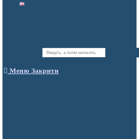
Search this website
Меню
Закрити
Про коледж
Структура коледжу
Офіційні документи
Стратегія розвитку коледжу
Кваліфікаційний центр
Вибори ректора НУБіП України 2024