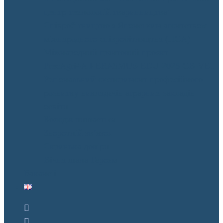
центр технологій тваринництва”
Співробітництво з Японським агентством
міжнародного співробітництва (JICA)
Міжнародний грантовий проєкт
PrecAgri4All-ERASMUS-EDU-2025-CB-VET
Регіональний експеримент професійного
розвитку викладачів аграрних закладів
освіти
Коледж пишається
Зворотній зв’язок
Скринька довіри
Вічна шана Героям
Вакансії