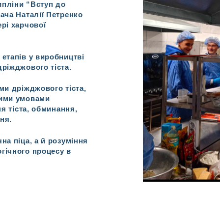
ипліни “Вступ до
ача Наталії Петренко
рі харчової
 етапів у виробництві
ріжджового тіста.
ми дріжджового тіста,
ними умовами
ня тіста, обминання,
ня.
на піца, а й розуміння
гічного процесу в