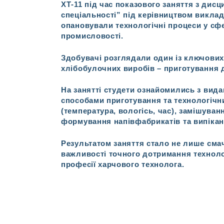
ХТ-11 під час показового заняття з дисц
спеціальності” під керівництвом виклад
опановували технологічні процеси у сфе
промисловості.
Здобувачі розглядали один із ключових
хлібобулочних виробів – приготування д
На занятті студети ознайомились з вида
способами приготування та технологіч
(температура, вологісь, час), замішуван
формування напівфабрикатів та випікан
Результатом заняття стало не лише смач
важливості точного дотримання техноло
професії харчового технолога.