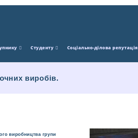
упнику
Студенту
Соціально-ділова репутація
лочних виробів.
вого виробництва групи