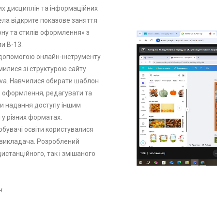
их дисциплін та інформаційних
ла відкрите показове заняття
ну та стилів оформлення» з
и В-13.
 допомогою онлайн-інструменту
милися зі структурою сайту
nva. Навчилися обирати шаблон
ль оформлення, редагувати та
и надання доступу іншим
у різних форматах.
обувачі освіти користувалися
 викладача. Розроблений
истанційного, так і змішаного
н