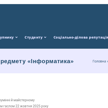
тупнику
Студенту
Соціально-ділова репутаці
 предмету «Інформатика»
Головна
озумінні й майстерному
ким гаслом 22 жовтня 2025 року