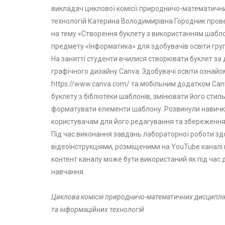
викладач циклової комісії природничо-математичн
технологій Катерина Володимирівна Городник прове
на тему «Створення буклету з використанням шабло
предмету «Інформатика» для здобувачів освіти груп
На занятті студенти вчилися створювати буклет за
графічного дизайну Canva. Здобувачі освіти ознайо
https://www.canva.com/ та мобільним додатком Ca
буклету з бібліотеки шаблонів, змінювати його сти
форматувати елементи шаблону. Розвинули навичк
користувачам для його редагування та збереження 
Під час виконання завдань лабораторної роботи зд
відеоінструкціями, розміщеними на YouTube каналі
контент каналу може бути використаний як під час д
навчання.
Циклова комісія природничо-математичних дисциплі
та інформаційних технологій