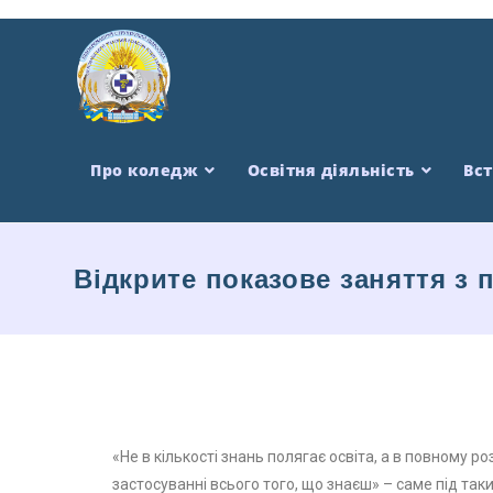
Про коледж
Освітня діяльність
Вс
Відкрите показове заняття з
«Не в кількості знань полягає освіта, а в повному р
застосуванні всього того, що знаєш» – саме під та