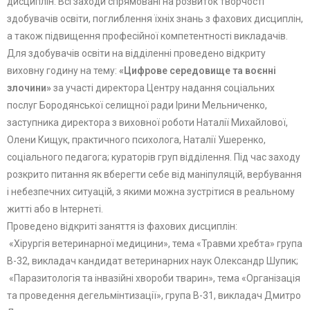
дисциплін. Всі заходи спрямовані на розвиток творчості
здобувачів освіти, поглиблення їхніх знань з фахових дисциплін,
а також підвищення професійної компетентності викладачів.
Для здобувачів освіти на відділенні проведено відкриту
виховну годину на тему:
«Цифрове середовище та воєнні
злочини»
за участі директора Центру надання соціальних
послуг Бородянської селищної ради Ірини Мельниченко,
заступника директора з виховної роботи Наталії Михайлової,
Олени Кищук, практичного психолога, Наталії Ушеренко,
соціального педагога; кураторів груп відділення. Під час заходу
розкрито питання як вберегти себе від маніпуляцій, вербування
і небезпечних ситуацій, з якими можна зустрітися в реальному
житті або в Інтернеті.
Проведено відкриті заняття із фахових дисциплін:
«Хірургія ветеринарної медицини», тема «Травми хребта» група
В-32, викладач кандидат ветеринарних наук Олександр Шупик;
«Паразитологія та інвазійні хвороби тварин», тема «Організація
та проведення дегельмінтизації», група В-31, викладач Дмитро