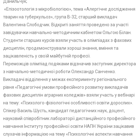
Данильчук;
«Епізоотологія з мікробіологією», тема «Алергічне дослідження
тварин на туберкульоз», група В-32, старший викладач
Валентина Слободчик. Відкриті заняття проведено за участі
завідувачки навчально-методичним кабінетом Ольгою Білан.
Студенти старших курсів взяли участь в олімпіадах з фахових
дисциплін, продемонстрували хороші знання, вміння та
зацікавленість у своїй майбутній професії.
Переможців олімпіад подяками відзначив заступник директора
з навчально-методичної роботи Олександр Санченко.
Викладачі відділення у межах експерименту регіонального
рівня «Педагогічні умови професійного розвитку викладачів
фахових дисциплін аграрних коледжів» взяли участь у вебінарі
на тему: «Психолого-фізіологічні особливості освіти дорослих».
Спікер Василь Шусть, кандидат педагогічних наук, доцент,
науковий співробітник лабораторії дистанційного професійного
навчання Інституту професійної освіти НАПН України зацікавив
слухачів інформацією на тему «Психологічні аспекти навчання