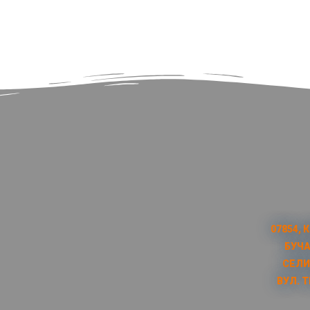
07854, 
БУЧА
СЕЛИ
ВУЛ. Т