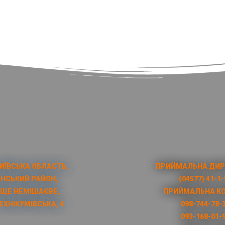
КИЇВСЬКА ОБЛАСТЬ,
ПРИЙМАЛЬНА ДИР
НСЬКИЙ РАЙОН,
(04577) 41-1-
ЩЕ НЕМІШАЄВЕ,
ПРИЙМАЛЬНА КО
ЕХНІКУМІВСЬКА, 4
098-744-78-
093-168-01-