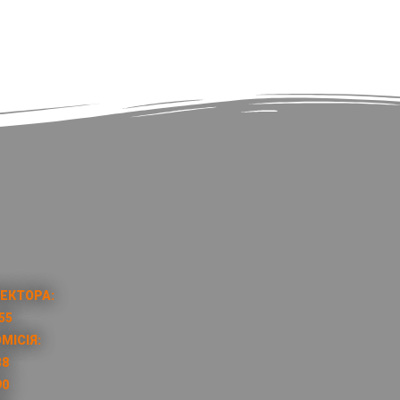
ЕКТОРА:
55
МІСІЯ:
38
90