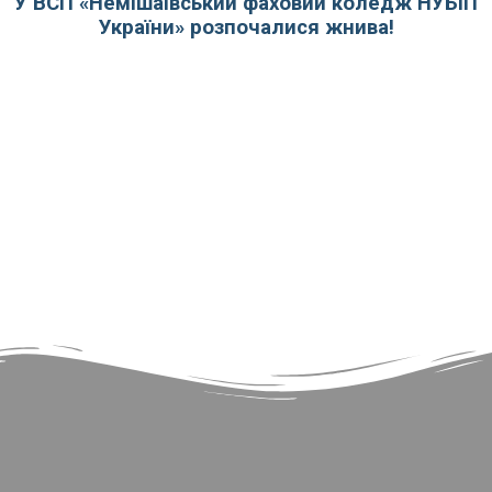
У ВСП «Немішаївський фаховий коледж НУБіП
України» розпочалися жнива!